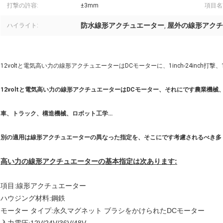
打撃の許容:
±3mm
項目名
防水線形アクチュエーター
屋外の線形アクチ
ハイライト:
,
12voltと電気高い力の線形アクチュエーターはDCモーターに、1inch-24inch打
12voltと電気高い力の線形アクチュエーターはDCモーター、それにです農業機
車、トラック、構造機械、ロボット工学…
別の適用は線形アクチュエーターの異なった指定を、そこにです考慮されるべき多
高い力の線形アクチュエーターの基本指定は次あります:
項目:線形アクチュエーター
ハウジング材料:鋼鉄
モーター タイプ:永久マグネット ブラシをかけられたDCモーター