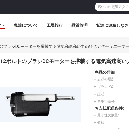
クト
私達について
工場旅行
品質管理
私達に連絡しなさ
トのブラシDCモーターを搭載する電気高速高い力の線形アクチュエータ
12ボルトのブラシDCモーターを搭載する電気高速高
商品の詳細:
起源の場所:
ブランド名:
証明:
モデル番号:
お支払配送条件:
最小注文数量:
価格: