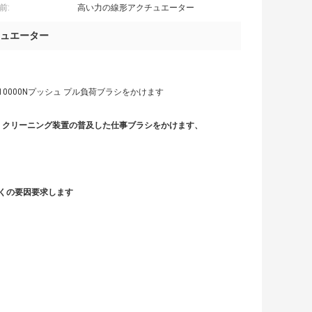
前:
高い力の線形アクチュエーター
ュエーター
撃、10000Nプッシュ プル負荷ブラシをかけます
械、クリーニング装置の普及した仕事ブラシをかけます、
くの要因要求します