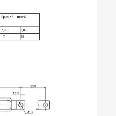
Speed±2 （mm/S）
7,000
3,000
17
35