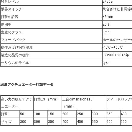
騒音レベル
≤75dB
限界スイッチ
統合された非調節
打撃の許容
±3mm
使用率
20%
生産のクラス
IP65
フィードバック
ホールのセンサー
操作および保管温度
-40℃~+65℃
製造の品質の標準
ISO9001:2015年
セリウムのラベル
はい
線形アクチュエーター打撃データ
高い力の線形アクチ
打撃±3 （mm）
土台dimensions±5
フィードバック
ュエーター
（mm）
打撃
50
100
150
200
250
300
350
400
サイズ
300
300
350
400
450
550
600
650