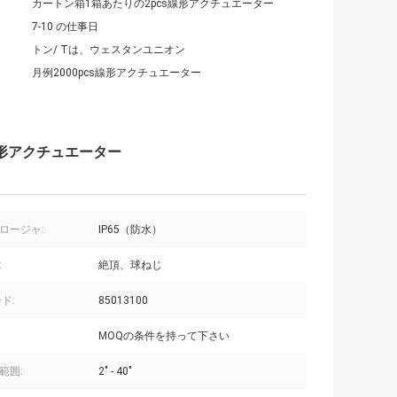
カートン箱1箱あたりの2pcs線形アクチュエーター
7-10 の仕事日
トン/ Tは、ウェスタンユニオン
月例2000pcs線形アクチュエーター
形アクチュエーター
ロージャ:
IP65（防水）
:
絶頂、球ねじ
ド:
85013100
MOQの条件を持って下さい
範囲:
2" - 40"