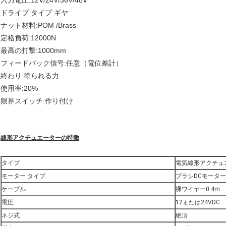
入力電圧:12V/24V/36V/48V
ドライブ タイプ:ギヤ
ナット材料:POM /Brass
定格負荷:12000N
最高の打撃:1000mm
フィードバック信号:任意（電位差計）
終わり:塗られる力
使用率:20%
限界スイッチ:作り付け
線形アクチュエーターの特徴
タイプ
電気線形アクチュ
モーター タイプ
ブラシDCモーター
ケーブル
裸ワイヤー0.4m
電圧
12または24VDC
ネジ式
絶頂