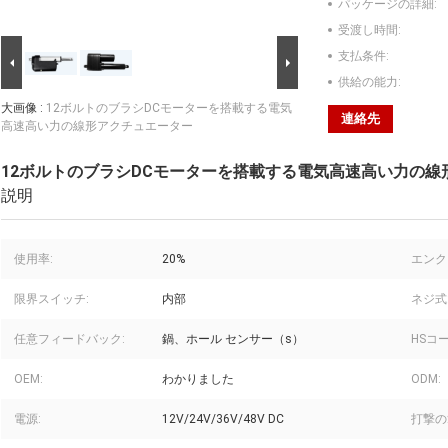
パッケージの詳細:
受渡し時間:
支払条件:
供給の能力:
大画像 :
12ボルトのブラシDCモーターを搭載する電気
連絡先
高速高い力の線形アクチュエーター
12ボルトのブラシDCモーターを搭載する電気高速高い力の線
説明
使用率:
20%
エンク
限界スイッチ:
内部
ネジ式
任意フィードバック:
鍋、ホール センサー（s）
HSコー
OEM:
わかりました
ODM:
電源:
12V/24V/36V/48V DC
打撃の