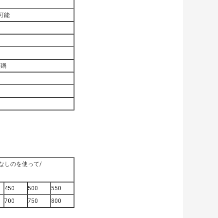
可能
/鍋
なしのを使って/
450
500
550
700
750
800